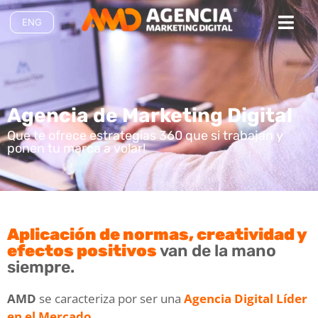
ENG
AMD Agencia digital
Agencia de Marketing Digital
Que te ofrece estrategias 360 que si trabajan y
ponen tu marca a volar!
Aplicación de normas, creatividad y
efectos positivos
van de la mano
siempre.
AMD
se caracteriza por ser una
Agencia Digital Líder
en el Mercado