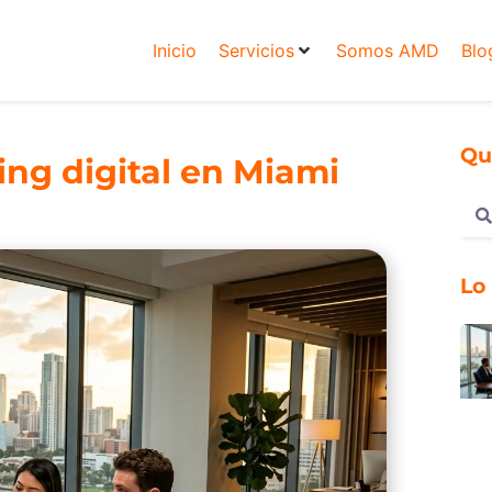
Inicio
Servicios
Somos AMD
Blo
Qu
ng digital en Miami
Lo