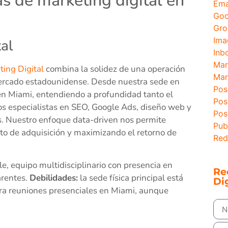
s de marketing digital en
Ema
Goo
Gro
Ima
al
Inb
Mar
ing Digital
combina la solidez de una operación
Mar
mercado estadounidense. Desde nuestra sede en
Pos
en Miami, entendiendo a profundidad tanto el
Pos
os especialistas en SEO, Google Ads, diseño web y
Pos
s. Nuestro enfoque data-driven nos permite
Pub
to de adquisición y maximizando el retorno de
Red
, equipo multidisciplinario con presencia en
Re
arentes.
Debilidades:
la sede física principal está
Dig
ara reuniones presenciales en Miami, aunque