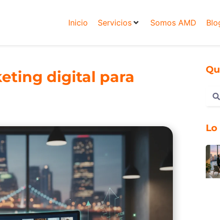
Inicio
Servicios
Somos AMD
Blo
Qu
eting digital para
Lo