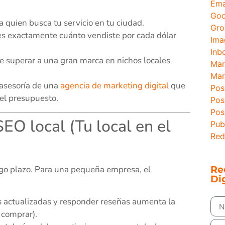
Ema
Goo
a quien busca tu servicio en tu ciudad.
Gro
es exactamente cuánto vendiste por cada dólar
Ima
Inb
superar a una gran marca en nichos locales
Mar
Mar
 asesoría de una
agencia de marketing digital
que
Pos
el presupuesto.
Pos
Pos
SEO local (Tu local en el
Pub
Red
rgo plazo. Para una pequeña empresa, el
Re
Dig
s actualizadas y responder reseñas aumenta la
 comprar).