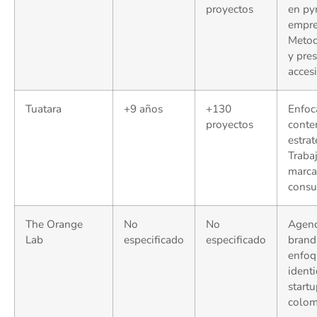
proyectos
en py
empre
Metod
y pre
accesi
Tuatara
+9 años
+130
Enfoc
proyectos
conte
estrat
Traba
marca
consu
The Orange
No
No
Agenc
Lab
especificado
especificado
brand
enfoq
identi
start
colom