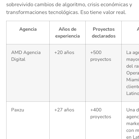
sobrevivido cambios de algoritmo, crisis económicas y
transformaciones tecnológicas. Eso tiene valor real.
Agencia
Años de
Proyectos
A
experiencia
declarados
AMD Agencia
+20 años
+500
La ag
Digital
proyectos
mayor
del ra
Opera
Miami
client
Latin
Paxzu
+27 años
+400
Una d
proyectos
agenc
marke
con m
en La