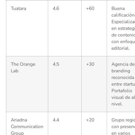
Tuatara
4.6
+60
Buena
calificación
Especializ
en estrateg
de conteni
con enfoq
editorial.
The Orange
4.5
+30
Agencia de
Lab
branding
reconocida
entre startu
Portafolio
visual de a
nivel.
Ariadna
4.4
+20
Grupo regi
Communication
con presen
Group
en varios