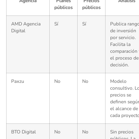
Agencia
Planes
Precios
Análisis
públicos
públicos
AMD Agencia
Sí
Sí
Publica rang
Digital
de inversión
por servicio.
Facilita la
comparación 
el proceso de
decisión.
Paxzu
No
No
Modelo
consultivo. L
precios se
definen segú
el alcance de
cada proyecto
BTO Digital
No
No
Sin precios
públicos. La