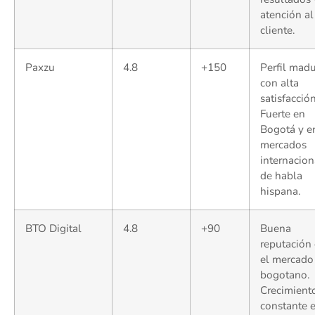
atención al
cliente.
Paxzu
4.8
+150
Perfil mad
con alta
satisfacción
Fuerte en
Bogotá y e
mercados
internacion
de habla
hispana.
BTO Digital
4.8
+90
Buena
reputación
el mercado
bogotano.
Crecimient
constante 